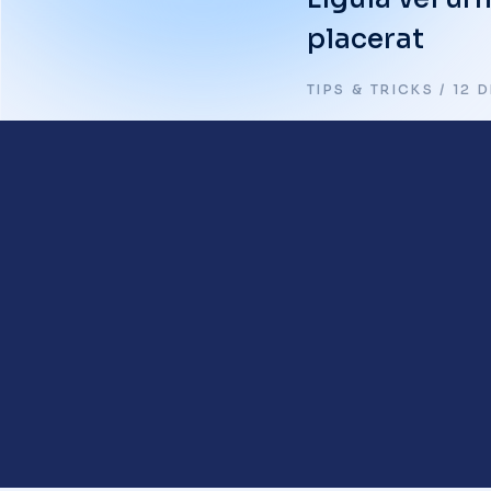
placerat
TIPS & TRICKS
12 